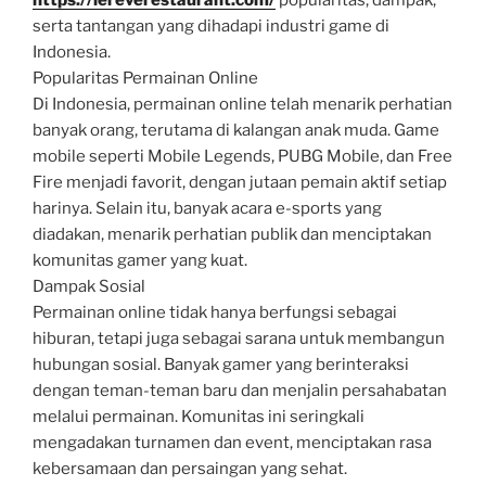
https://lereverestaurant.com/
popularitas, dampak,
serta tantangan yang dihadapi industri game di
Indonesia.
Popularitas Permainan Online
Di Indonesia, permainan online telah menarik perhatian
banyak orang, terutama di kalangan anak muda. Game
mobile seperti Mobile Legends, PUBG Mobile, dan Free
Fire menjadi favorit, dengan jutaan pemain aktif setiap
harinya. Selain itu, banyak acara e-sports yang
diadakan, menarik perhatian publik dan menciptakan
komunitas gamer yang kuat.
Dampak Sosial
Permainan online tidak hanya berfungsi sebagai
hiburan, tetapi juga sebagai sarana untuk membangun
hubungan sosial. Banyak gamer yang berinteraksi
dengan teman-teman baru dan menjalin persahabatan
melalui permainan. Komunitas ini seringkali
mengadakan turnamen dan event, menciptakan rasa
kebersamaan dan persaingan yang sehat.