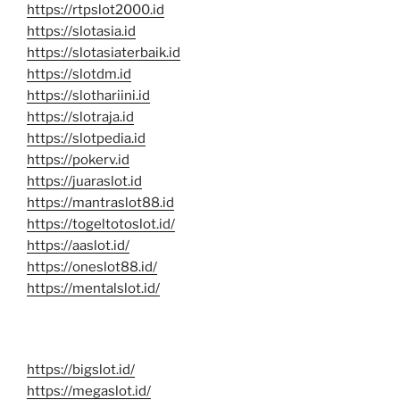
https://rtpslot2000.id
https://slotasia.id
https://slotasiaterbaik.id
https://slotdm.id
https://slothariini.id
https://slotraja.id
https://slotpedia.id
https://pokerv.id
https://juaraslot.id
https://mantraslot88.id
https://togeltotoslot.id/
https://aaslot.id/
https://oneslot88.id/
https://mentalslot.id/
https://bigslot.id/
https://megaslot.id/