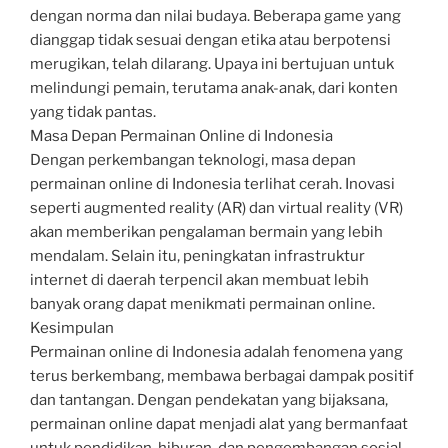
dengan norma dan nilai budaya. Beberapa game yang
dianggap tidak sesuai dengan etika atau berpotensi
merugikan, telah dilarang. Upaya ini bertujuan untuk
melindungi pemain, terutama anak-anak, dari konten
yang tidak pantas.
Masa Depan Permainan Online di Indonesia
Dengan perkembangan teknologi, masa depan
permainan online di Indonesia terlihat cerah. Inovasi
seperti augmented reality (AR) dan virtual reality (VR)
akan memberikan pengalaman bermain yang lebih
mendalam. Selain itu, peningkatan infrastruktur
internet di daerah terpencil akan membuat lebih
banyak orang dapat menikmati permainan online.
Kesimpulan
Permainan online di Indonesia adalah fenomena yang
terus berkembang, membawa berbagai dampak positif
dan tantangan. Dengan pendekatan yang bijaksana,
permainan online dapat menjadi alat yang bermanfaat