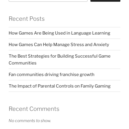
Recent Posts
How Games Are Being Used in Language Learning
How Games Can Help Manage Stress and Anxiety
The Best Strategies for Building Successful Game
Communities
Fan communities driving franchise growth
The Impact of Parental Controls on Family Gaming
Recent Comments
No comments to show.