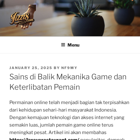
Skip
to
content
HZZT8
Menu
POSTED
JANUARY 25, 2025
BY
NF9MY
ON
Sains di Balik Mekanika Game dan
Keterlibatan Pemain
Permainan online telah menjadi bagian tak terpisahkan
dari kehidupan sehari-hari masyarakat Indonesia.
Dengan kemajuan teknologi dan akses internet yang
semakin luas, jumlah pemain game online terus
meningkat pesat. Artikel ini akan membahas