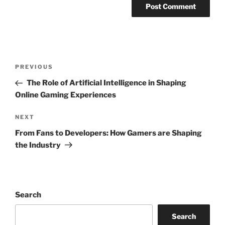
Post
Previous
PREVIOUS
navigation
Post
The Role of Artificial Intelligence in Shaping
Online Gaming Experiences
Next
NEXT
Post
From Fans to Developers: How Gamers are Shaping
the Industry
Search
Search